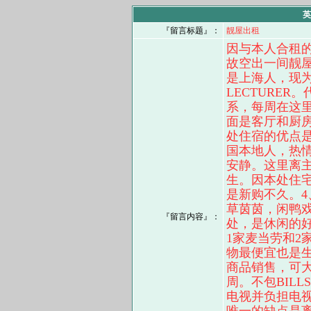
英
『留言标题』：
靓屋出租
因与本人合租
故空出一间靓
是上海人，现为TH
LECTURER
系，每周在这
面是客厅和厨房
处住宿的优点
国本地人，热
安静。这里离主
生。因本处住
是新购不久。
草茵茵，闲鸭
『留言内容』：
处，是休闲的好
1家麦当劳和2
物最便宜也是
商品销售，可大
周。不包BIL
电视并负担电视