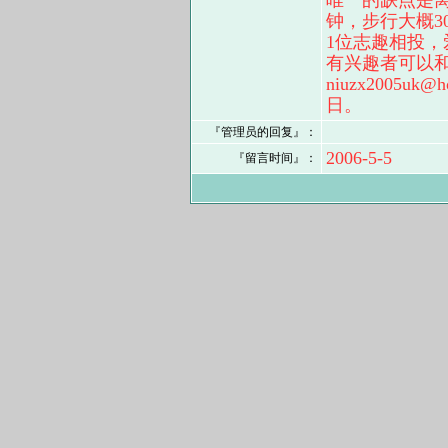
唯一的缺点是离
钟，步行大概3
1位志趣相投，
有兴趣者可以和
niuzx2005uk@h
日。
『管理员的回复』：
2006-5-5
『留言时间』：