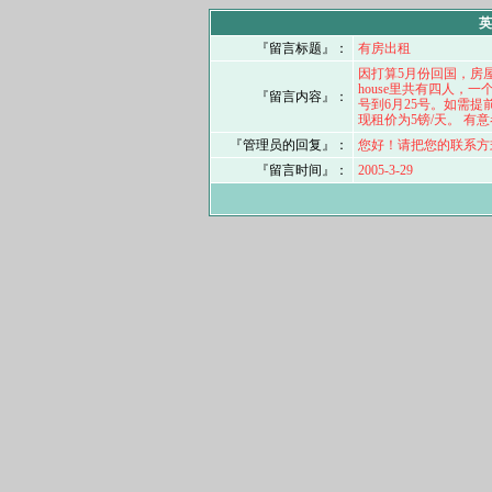
英
『留言标题』：
有房出租
因打算5月份回国，房屋空
house里共有四人，
『留言内容』：
号到6月25号。如需提前
现租价为5镑/天。 有意
『管理员的回复』：
您好！请把您的联系方
『留言时间』：
2005-3-29